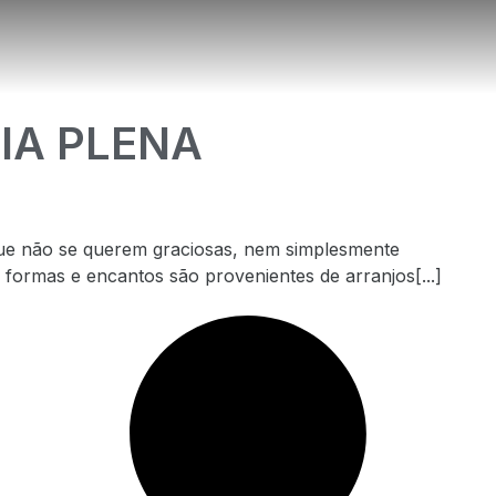
e
rvo
po
CIA PLENA
ue não se querem graciosas, nem simplesmente
 formas e encantos são provenientes de arranjos[...]