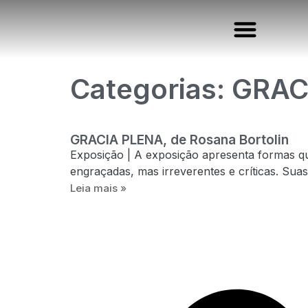
quem somos, onde estamos
exposições em destaqu
em clima, ensaios e críticas
publicações em ace
em tempo, cursos e eventos
em movimento, vídeos
imagens em destem
em pauta, daqui e de lá
empório, compre ou adote
Categorias: GRA
GRACIA PLENA, de Rosana Bortolin
Exposição | A exposição apresenta formas q
engraçadas, mas irreverentes e críticas. Suas
Leia mais »