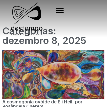
Categorias:
dezembro 8, 2025
A cosmogonia ovóide de Eli Heil, por
Rosângela Cherem